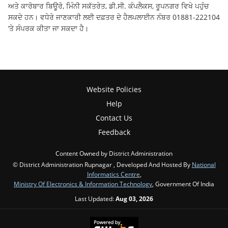
ਅਤੇ ਕਾਰੋਬਾਰ ਬਿਊਰੋ, ਮਿੰਨੀ ਸਕੱਤਰੇਤ, ਡੀ.ਸੀ. ਕੰਪਲੈਕਸ, ਰੂਪਨਗਰ ਵਿਖੇ ਪਹੁੰਚ
ਸਕਦੇ ਹਨ। ਵਧੇਰੇ ਜਾਣਕਾਰੀ ਲਈ ਦਫ਼ਤਰ ਦੇ ਹੈਲਪਲਾਈਨ ਨੰਬਰ 01881-222104
‘ਤੇ ਸੰਪਰਕ ਕੀਤਾ ਜਾ ਸਕਦਾ ਹੈ।
Website Policies
Help
Contact Us
Feedback
Content Owned by District Administration
© District Administration Rupnagar , Developed And Hosted By
National
Informatics Centre
,
Ministry Of Electronics & Information Technology
, Government Of India
Last Updated:
Aug 03, 2026