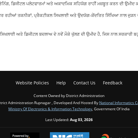
ੇਨਿੰਗ, ਡਿਜੀਟਲ ਪਲੇਟਫਾਰਮਾਂ ਅਤੇ ਅਕਾਦਮਿਕ ਸਹਿਯੋਗ ਰਾਹੀਂ ਮਜ਼ਬੂਤ ਕਰਨ ਦੀ ਉਮੀਦ ਕ
ਰ ਰਹੀਆਂ ਤਕਨੀਕਾਂ, ਪ੍ਰੈਕਟੀਕਲ ਸਿਖਲਾਈ ਅਤੇ ਉਦਯੋਗ-ਕੇਂਦਰਿਤ ਸਿੱਖਿਆ ਨਾਲ ਜੁੜਨ
 ਸਿਖਲਾਈ ਅਤੇ ਡਿਜੀਟਲ ਬਦਲਾਅ ਦੇ ਨਵੇਂ ਮੌਕੇ ਖੁੱਲਣ ਦੀ ਉਮੀਦ ਹੈ, ਜਿਸ ਨਾਲ ਸਰਕਾਰੀ ਬ
Website Policies
Help
Contact Us
Feedback
Content Owned by District Administration
trict Administration Rupnagar , Developed And Hosted By
National Informatics C
Ministry Of Electronics & Information Technology
, Government Of India
Last Updated:
Aug 03, 2026