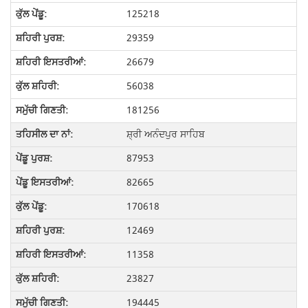
125218
29359
26679
56038
181256
ਸ਼੍ਰੀ ਅਨੰਦਪੁਰ ਸਾਹਿਬ
87953
82665
170618
12469
11358
23827
194445