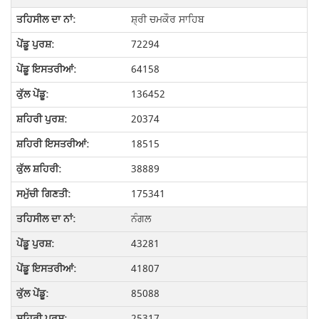
ਸ਼੍ਰੀ ਚਮਕੌਰ ਸਾਹਿਬ
72294
64158
136452
20374
18515
38889
175341
ਨੰਗਲ
43281
41807
85088
25317