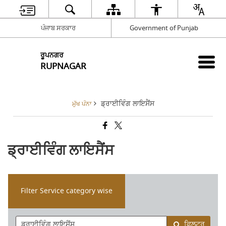
ਪੰਜਾਬ ਸਰਕਾਰ
Government of Punjab
ਰੂਪਨਗਰ
RUPNAGAR
ਡ੍ਰਾਈਵਿੰਗ ਲਾਇਸੈਂਸ
ਮੁੱਖ ਪੰਨਾ
ਡ੍ਰਾਈਵਿੰਗ ਲਾਇਸੈਂਸ
Filter Service category wise
ਫਿਲਟਰ