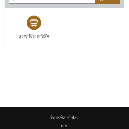
ਡ੍ਰਾਈਵਿੰਗ ਲਾਇਸੈਂਸ
ਵੈੱਬਸਾਈਟ ਨੀਤੀਆਂ
ਮਦਦ